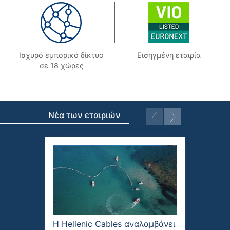
Ισχυρό εμπορικό δίκτυο
Εισηγμένη εταιρία
σε 18 χώρες
Νέα των εταιριών
Η Hellenic Cables αναλαμβάνει
Η Σωλη