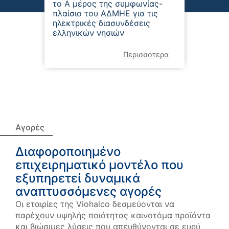
το Α μέρος της συμφωνίας-
εξαγορ
πλαίσιο του ΑΔΜΗΕ για τις
παραγ
ηλεκτρικές διασυνδέσεις
στο Ην
ελληνικών νησιών
Περισσότερα
Αγορές
Διαφοροποιημένο
επιχειρηματικό μοντέλο που
εξυπηρετεί δυναμικά
αναπτυσσόμενες αγορές
Οι εταιρίες της Viohalco δεσμεύονται να
παρέχουν υψηλής ποιότητας καινοτόμα προϊόντα
και βιώσιμες λύσεις που απευθύνονται σε ευρύ